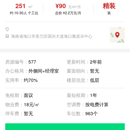
251
¥90
精装
m²
元/m²/月
约 10-30人 个工位
总价 ¥2.2万元/月
装
海南省海口市美兰区国兴大道海口雅居乐中心
房源编号：
577
更新时间：
2年前
办公格局：
外侧间+经理室
窗面朝向：
暂无
实用率：
约70%
楼层信息：
低层
免租期：
面议
最短租期：
1年
物业费：
18元/㎡
空调费：
按电费计算
停车费：
暂无
车位数：
963个