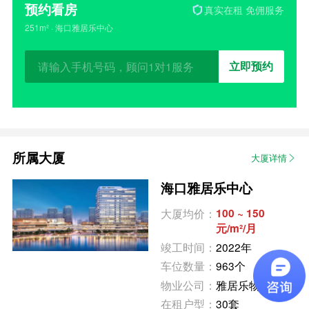
预约看房
真实在租 免佣服务
251m² · 海口雅居乐中心
立即预约
所属大厦
大厦详情
海口雅居乐中心
大厦均价：
100 ~ 150
元/m²/月
竣工时间：
2022年
车位数量：
963个
物业公司：
雅居乐物业
在租户型：
30套