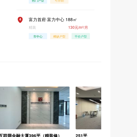
热门户型
可分割
富力首府·富力中心 188㎡
4
精装
130元/m²/月
市中心
稀缺户型
平价户型
热门户型
富力首府·盈隆广场 56.95㎡
5
简装
2.7万元/m²
热门户型
互联网金融大厦 350㎡
6
精装
130元/m²/月

市中心
平价户型
热门户型
互联网金融大厦396平（精装修）
251平
盈泰财富广场 154㎡
7