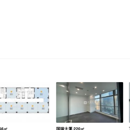
66㎡
国瑞大厦·220㎡