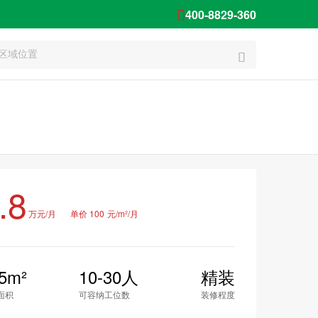
400-8829-360


.8
万元/月
单价 100
元/m²/月
5m²
10-30人
精装
面积
可容纳工位数
装修程度