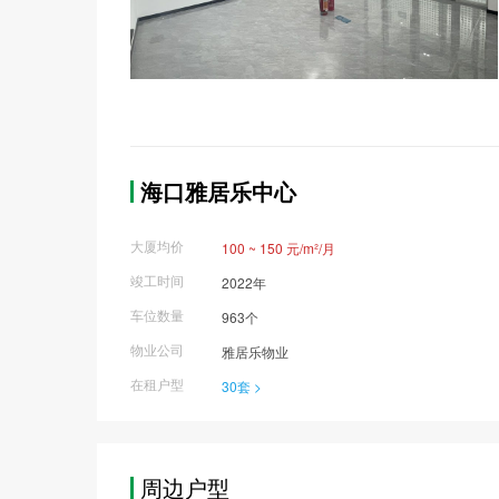
海口雅居乐中心
大厦均价
100 ~ 150 元/m²/月
竣工时间
2022年
车位数量
963个
物业公司
雅居乐物业
在租户型
30套 >
周边户型