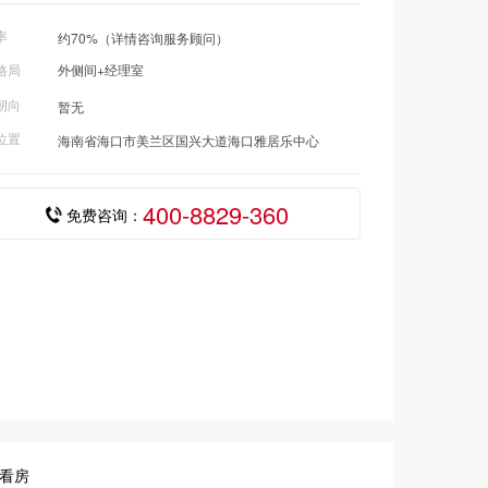
率
约70%（详情咨询服务顾问）
格局
外侧间+经理室
朝向
暂无
位置
海南省海口市美兰区国兴大道海口雅居乐中心
400-8829-360
免费咨询：
摄
看房