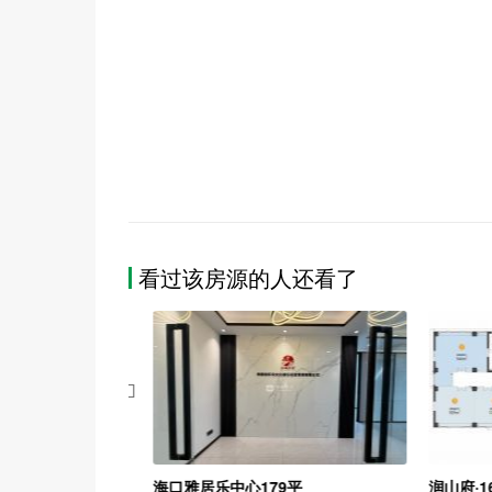
看过该房源的人还看了

²
海口雅居乐中心179平
润山府·1