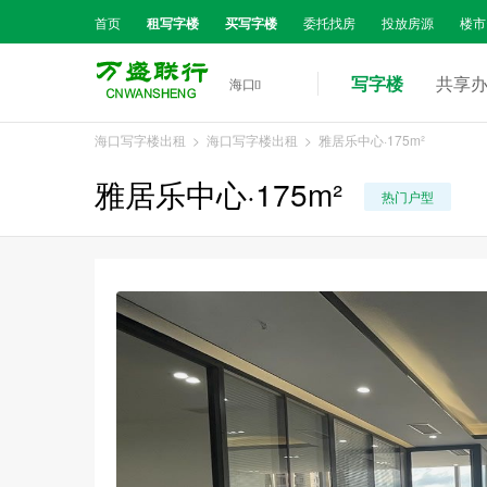
首页
租写字楼
买写字楼
委托找房
投放房源
楼市
写字楼
共享
海口

海口写字楼出租
>
海口写字楼出租
> 雅居乐中心·175m²
雅居乐中心·175m²
热门户型