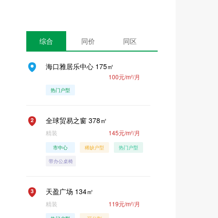
综合
同价
同区
海口雅居乐中心 175㎡
1
100元/m²/月
热门户型
全球贸易之窗 378㎡
2
精装
145元/m²/月
市中心
稀缺户型
热门户型
带办公桌椅
天盈广场 134㎡
3
精装
119元/m²/月