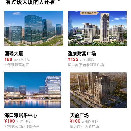
看过该大厦的人还看了
国瑞大厦
盈泰财富广场
¥80
¥125
元/m²/月起
万元/套起
全景玻璃落地窗
富力首府·盈泰财富广场
海口雅居乐中心
天盈广场
¥100
¥100
元/m²/月起
元/m²/月起
沉浸式公园商业综合体
富力首府·天盈广场