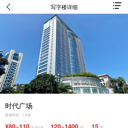
写字楼详细
1
/
6
时代广场
更新时间：1月前
¥80~110
120~1400
15
元/m²/月
m²
套