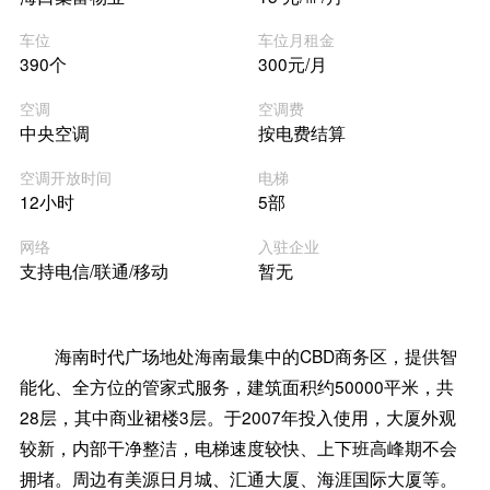
车位
车位月租金
390个
300元/月
空调
空调费
中央空调
按电费结算
空调开放时间
电梯
12小时
5部
网络
入驻企业
支持电信/联通/移动
暂无
海南时代广场地处海南最集中的CBD商务区，提供智
能化、全方位的管家式服务，建筑面积约50000平米，共
28层，其中商业裙楼3层。于2007年投入使用，大厦外观
较新，内部干净整洁，电梯速度较快、上下班高峰期不会
拥堵。周边有美源日月城、汇通大厦、海涯国际大厦等。