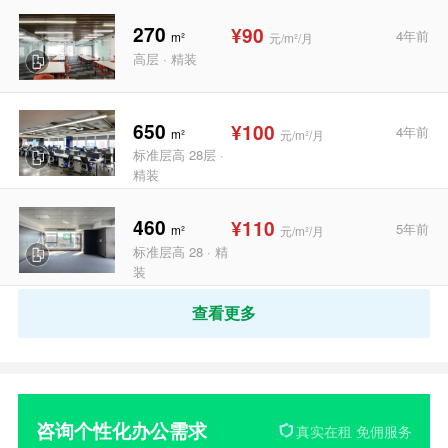
270
¥90
4年前
m²
元/m²/月
高层 · 精装
650
¥100
4年前
m²
元/m²/月
标准层高 28层 ·
精装
460
¥110
5年前
m²
元/m²/月
标准层高 28 · 精
装
查看更多
咨询个性化办公需求
真实在租 免佣服务