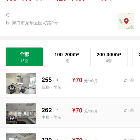
海口市龙华区国贸路2号
全部
100-200m²
200-300m²
15套
1套
4套
255
¥70
2年前
m²
元/m²/月
低层 · 简装
262
¥70
2年前
m²
元/m²/月
中层 · 简装
120