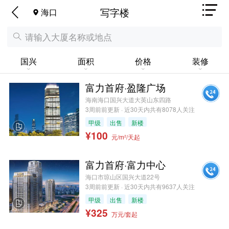
写字楼
海口
国兴
面积
价格
装修
富力首府·盈隆广场
海南海口国兴大道大英山东四路
3周前前更新 · 近30天内共有8078人关注
甲级
出售
新楼
¥100
元/m²/天起
富力首府·富力中心
海口市琼山区国兴大道22号
3周前前更新 · 近30天内共有9637人关注
甲级
出售
新楼
¥325
万元/套起