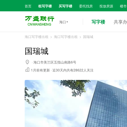
首页
租写字楼
买写字楼
委托找房
投放房源
楼市
写字楼
共享
海口

海口写字楼出租
>
海口写字楼出租
> 国瑞城
国瑞城

· 海口市美兰区五指山南路6号

1月前
有更新 · 近30天内共有28622人关注