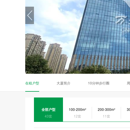
在租户型
大厦简介
10分钟步行圈
全部户型
100-200m²
200-300m²
3
43套
12套
11套