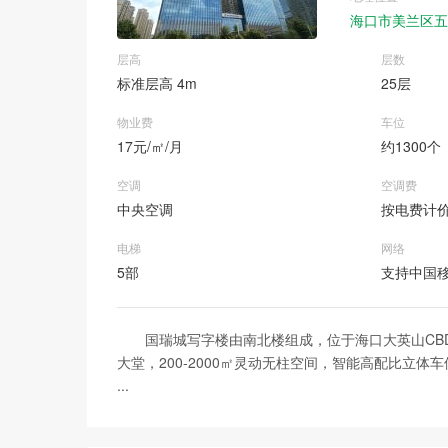
海口市美兰区五
层高
层数
标准层高 4m
25层
物业费
车位
17元/㎡/月
约1300个
空调
空调费
中央空调
按电费计
电梯
网络
5部
支持中国
国瑞城写字楼由南北楼组成，位于海口大英山CBD
大堂，200-2000㎡灵动无柱空间，智能高配比立
...