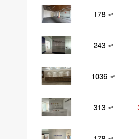
178
m²
243
m²
1036
m²
313
m²
178
m²