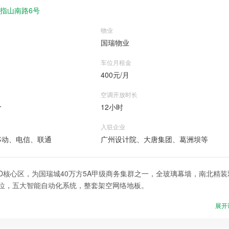
指山南路6号
物业
国瑞物业
车位月租金
400元/月
空调开放时长
价
12小时
入驻企业
移动、电信、联通
广州设计院、大唐集团、葛洲坝等
核心区，为国瑞城40万方5A甲级商务集群之一，全玻璃幕墙，南北精装
体车位，五大智能自动化系统，整套架空网络地板。
展开