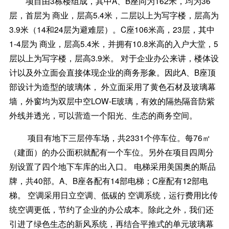
项目由3栋楼组成，其中A、B座同为162米，均为36
层，首层为 商业，层高5.4米，二层以上为写字楼，层高为
3.9米（14和24层为避难层）。C座106米高，23层，其中
1-4层为 商业，层高5.4米，并拥有10.8米高的入户大堂，5
层以上为写字楼，层高3.9米。 对于企业办公来讲，楼体设
计以及外立面会直接体现企业的商务形象。因此A、B座顶
部设计为造型的玻璃体， 外立面采用了黄色石材及玻璃幕
墙，外窗均为双层中空LOW-E玻璃，有效的隔热隔音防紫
外线并透光，可以营造一个阳光、生态的商务空间。
项目有地下三层停车场，共2331个停车位。每76㎡
（建面）的办公面积就配有一个车位。另外在项目四周分
别设置了四个地下车库的出入口。 电梯采用美国奥的斯品
牌，共40部。A、B座各配有14部电梯；C座配有12部电
梯。 空调采用日立空调、低碳的 空调系统，运行费用比传
统空调更低，节约了企业的办公成本。除此之外，我们还
引进了绿色生态的新风系统，再结合平推式的单元玻璃幕