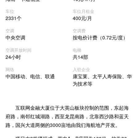
车位
车位月租金
2331个
400元/月
空调
空调费
中央空调
按电价计费（0.72元/度）
空调开放时间
电梯
24小时
共14部
网络
入驻企业
中国移动、电信、联通
康宝莱、太平人寿保险、华
为技术等
互联网金融大厦位于大英山板块控制的范围，东起海
府路，南邻红城湖路，西至龙昆南路，北靠西沙路和蓝天
路，国兴大道两侧的3000亩地由我们海航地产开发。