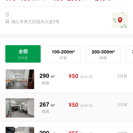
海口市美兰区国兴大道3号
全部
100-200m²
200-300m²
245套
42套
68套
290
¥50
2月前
m²
元/m²/天
· 精装
267
¥50
2月前
m²
元/m²/天
· 精装
290