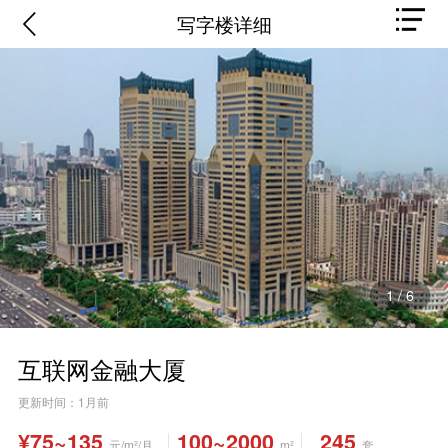
写字楼详细
1
/
6
互联网金融大厦
更新时间：1月前
¥75~135
100~2000
245
元/m²/月
m²
套