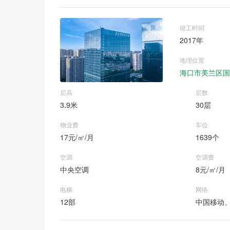
竣工时间
2017年
地理位置
海口市美兰区国
层高
层数
3.9米
30层
物业费
车位
17元/㎡/月
1639个
空调
空调费
中央空调
8元/㎡/月
电梯
网络
12部
中国移动