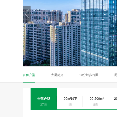
在租户型
大厦简介
10分钟步行圈
全部户型
100m²以下
100-200m²
2
37套
1套
8套