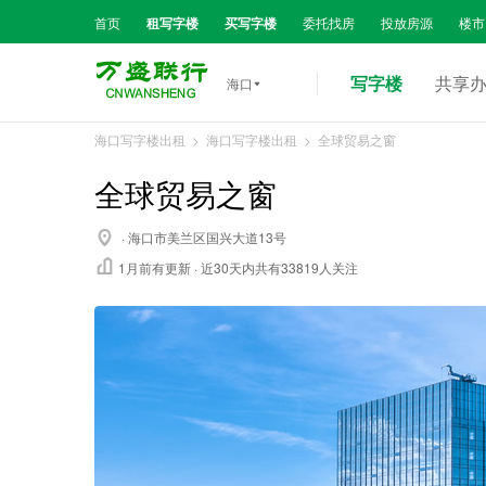
首页
租写字楼
买写字楼
委托找房
投放房源
楼市
写字楼
共享
海口

海口写字楼出租
>
海口写字楼出租
> 全球贸易之窗
全球贸易之窗

· 海口市美兰区国兴大道13号

1月前
有更新 · 近30天内共有33819人关注