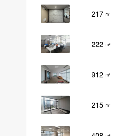
217
m²
222
m²
912
m²
215
m²
408
m²