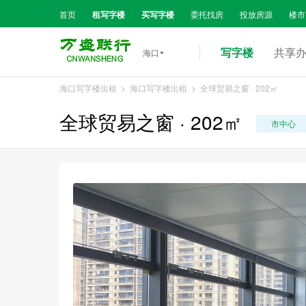
首页
租写字楼
买写字楼
委托找房
投放房源
楼市
写字楼
共享
海口

海口写字楼出租
>
海口写字楼出租
> 全球贸易之窗 · 202㎡
全球贸易之窗 · 202㎡
市中心