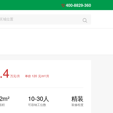
400-8829-360


.4
万元/月
单价 120
元/m²/月
2m²
10-30人
精装
面积
可容纳工位数
装修程度