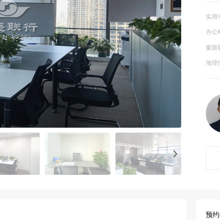
实用
办公
窗面
地理
实景拍
预约