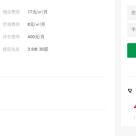
物业费用
17元/㎡/月
空调费用
8元/㎡/月
停车费用
400元/月
楼层信息
3.9米 30层

(