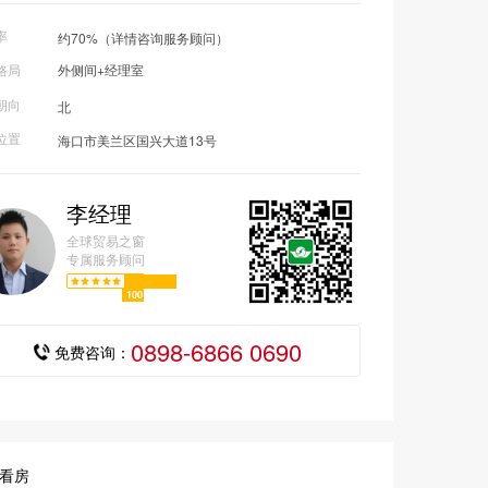
率
约70%（详情咨询服务顾问）
格局
外侧间+经理室
朝向
北
位置
海口市美兰区国兴大道13号
李经理
全球贸易之窗
摄
专属服务顾问
100
0898-6866 0690
免费咨询：
看房