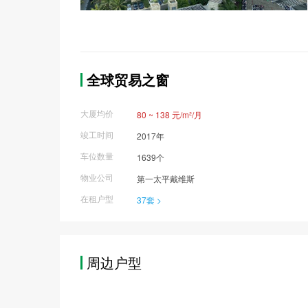
全球贸易之窗
大厦均价
80 ~ 138 元/m²/月
竣工时间
2017年
车位数量
1639个
物业公司
第一太平戴维斯
在租户型
37套 >
周边户型