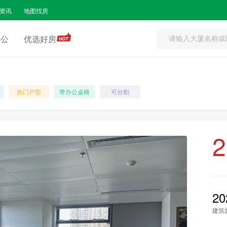
资讯
地图找房
办公
优选好房
热门户型
带办公桌椅
可分割
2
20
建筑