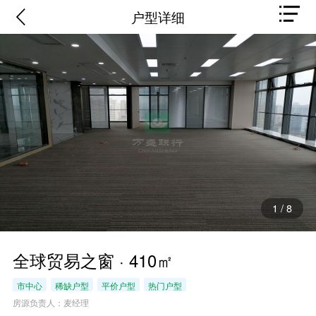
户型详细
1
/
8
全球贸易之窗 · 410㎡
市中心
稀缺户型
平价户型
热门户型
房源负责人：麦经理