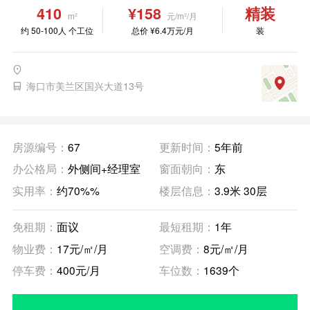
410
¥158
精装
m²
元/m²/月
约 50-100人 个工位
总价 ¥6.4万元/月
装
海口市美兰区国兴大道13号
房源编号：
67
更新时间：
5年前
办公格局：
外侧间+经理室
窗面朝向：
东
实用率：
约70%%
楼层信息：
3.9米 30层
免租期：
面议
最短租期：
1年
物业费：
17元/㎡/月
空调费：
8元/㎡/月
停车费：
400元/月
车位数：
1639个