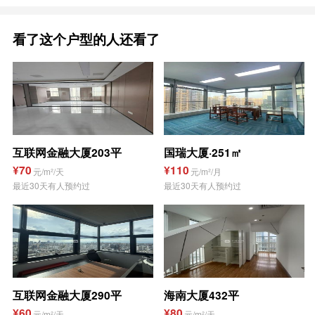
看了这个户型的人还看了
互联网金融大厦203平
国瑞大厦·251㎡
¥70
¥110
元/m²/天
元/m²/月
最近30天有人预约过
最近30天有人预约过
互联网金融大厦290平
海南大厦432平
¥60
¥80
元/m²/天
元/m²/天