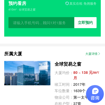
预约看房
真实在租 免佣服务
410m² · 全球贸易之窗
立即预约
所属大厦
大厦详情
全球贸易之窗
大厦均价：
80 ~ 138 元/m²/
月
竣工时间：
2017年
车位数量：
1639个
物业公司：
第一太平戴维斯
在租户型：
37套